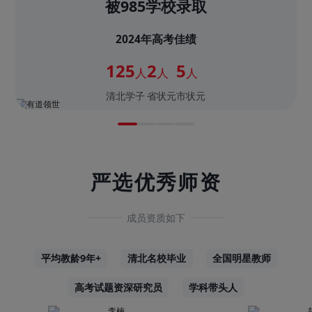
被985学校录取
2024年高考佳绩
125
2
5
人
人
人
清北学子
省状元
市状元
严选优秀师资
成员资质如下
平均教龄9年+
清北名校毕业
全国明星教师
高考试题资深研究员
学科带头人