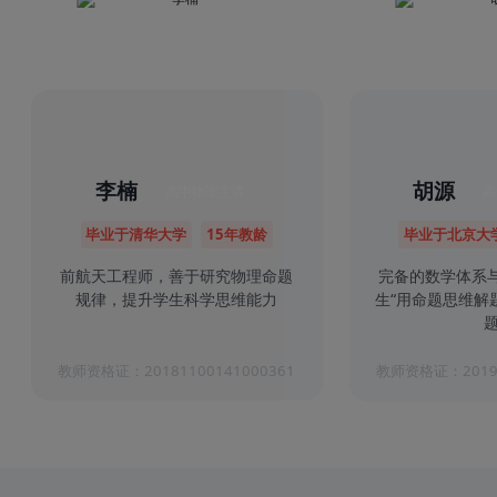
李楠
胡源
高中物理主讲
高
毕业于清华大学
15年教龄
毕业于北京大
前航天工程师，善于研究物理命题
完备的数学体系
规律，提升学生科学思维能力
生“用命题思维解
题
教师资格证：20181100141000361
教师资格证：20191