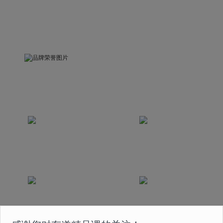
品牌荣誉
被中国关心下一代工作委员会评为“精品示范课”
荣获互联网教育科技发展奖
荣获中国2020最佳
2020年度最佳创新奖
版权实践奖
课程曾获得国家首批在线
荣获2020年度人民网
教育 5A 级认证
“人民之选匠心产品奖”