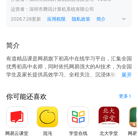
运营者：
深圳市腾讯计算机系统有限公司
2026.7.28
更新
应用权限
隐私政策
简介
简介
有道精品课是网易旗下初高中在线学习平台，汇集全国
优秀初高中名师，同时依托网易强大的AI技术，为全国
学生及家长提供高效学习、全程关注、沉浸体验的提升
展开
方案。
你可能还喜欢
更多
【汇集全国优秀初高中名师】
1、平均9年+高考教学经验，1%面试通过率严控师资
力量
2、清北毕业名师领衔授课，理科清北名师率达77%
3、汇集数学人气名师胡源、物理清华名师李楠、生物
网易云课堂
混沌
学堂在线
北大学堂
网易