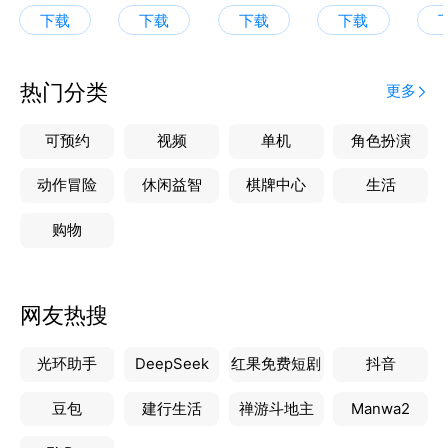
人气名师万猛、历史百万粉丝名师张志浩等全国优秀名
下载
下载
下载
下载
师领衔授课
【覆盖全国初高中知识体系】
热门分类
更多
1、1000+视频课程随到随学，30min讲透一个知识点
2、独创四星难度体系：基础→拔高→压轴渐进式提高
可预约
视频
单机
角色扮演
3、历经七轮打磨，课程均具备国家正规出版ISBN编码
4、解决初高中生学习程度不同和进度不同两大难题
动作冒险
休闲益智
棋牌中心
生活
购物
【AI智学 精准提效】
1、AI大模型+深度思考重构学习路径
2、深度学情诊断，定位关键薄弱板块
网友热搜
3、作文批改/拍照搜题/志愿填报等全场景覆盖
光环助手
DeepSeek
红果免费短剧
抖音
【全程伴学 家长安心】
1、五类学业规划师任选，70%以上为一本及以上学历
豆包
建行生活
禅游斗地主
Manwa2
2、「析学练测评」等九步教学服务法打造多维进阶体
系