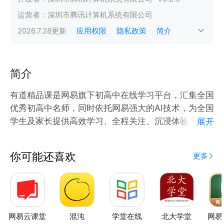
运营者：
深圳市腾讯计算机系统有限公司
2026.7.28
更新
应用权限
隐私政策
简介
简介
有道精品课是网易旗下初高中在线学习平台，汇集全国
优秀初高中名师，同时依托网易强大的AI技术，为全国
学生及家长提供高效学习、全程关注、沉浸体验的提升
展开
方案。
你可能还喜欢
更多
【汇集全国优秀初高中名师】
1、平均9年+高考教学经验，1%面试通过率严控师资
力量
2、清北毕业名师领衔授课，理科清北名师率达77%
3、汇集数学人气名师胡源、物理清华名师李楠、生物
网易云课堂
混沌
学堂在线
北大学堂
网易