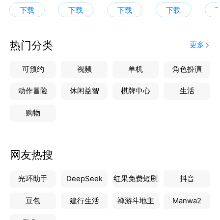
人气名师万猛、历史百万粉丝名师张志浩等全国优秀名
下载
下载
下载
下载
师领衔授课
【覆盖全国初高中知识体系】
热门分类
更多
1、1000+视频课程随到随学，30min讲透一个知识点
2、独创四星难度体系：基础→拔高→压轴渐进式提高
可预约
视频
单机
角色扮演
3、历经七轮打磨，课程均具备国家正规出版ISBN编码
4、解决初高中生学习程度不同和进度不同两大难题
动作冒险
休闲益智
棋牌中心
生活
购物
【AI智学 精准提效】
1、AI大模型+深度思考重构学习路径
2、深度学情诊断，定位关键薄弱板块
网友热搜
3、作文批改/拍照搜题/志愿填报等全场景覆盖
光环助手
DeepSeek
红果免费短剧
抖音
【全程伴学 家长安心】
1、五类学业规划师任选，70%以上为一本及以上学历
豆包
建行生活
禅游斗地主
Manwa2
2、「析学练测评」等九步教学服务法打造多维进阶体
系