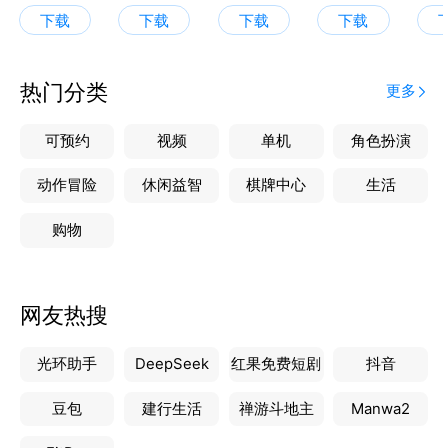
人气名师万猛、历史百万粉丝名师张志浩等全国优秀名
下载
下载
下载
下载
师领衔授课
【覆盖全国初高中知识体系】
热门分类
更多
1、1000+视频课程随到随学，30min讲透一个知识点
2、独创四星难度体系：基础→拔高→压轴渐进式提高
可预约
视频
单机
角色扮演
3、历经七轮打磨，课程均具备国家正规出版ISBN编码
4、解决初高中生学习程度不同和进度不同两大难题
动作冒险
休闲益智
棋牌中心
生活
购物
【AI智学 精准提效】
1、AI大模型+深度思考重构学习路径
2、深度学情诊断，定位关键薄弱板块
网友热搜
3、作文批改/拍照搜题/志愿填报等全场景覆盖
光环助手
DeepSeek
红果免费短剧
抖音
【全程伴学 家长安心】
1、五类学业规划师任选，70%以上为一本及以上学历
豆包
建行生活
禅游斗地主
Manwa2
2、「析学练测评」等九步教学服务法打造多维进阶体
系