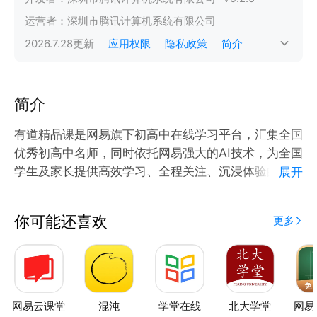
运营者：
深圳市腾讯计算机系统有限公司
2026.7.28
更新
应用权限
隐私政策
简介
简介
有道精品课是网易旗下初高中在线学习平台，汇集全国
优秀初高中名师，同时依托网易强大的AI技术，为全国
学生及家长提供高效学习、全程关注、沉浸体验的提升
展开
方案。
你可能还喜欢
更多
【汇集全国优秀初高中名师】
1、平均9年+高考教学经验，1%面试通过率严控师资
力量
2、清北毕业名师领衔授课，理科清北名师率达77%
3、汇集数学人气名师胡源、物理清华名师李楠、生物
网易云课堂
混沌
学堂在线
北大学堂
网易